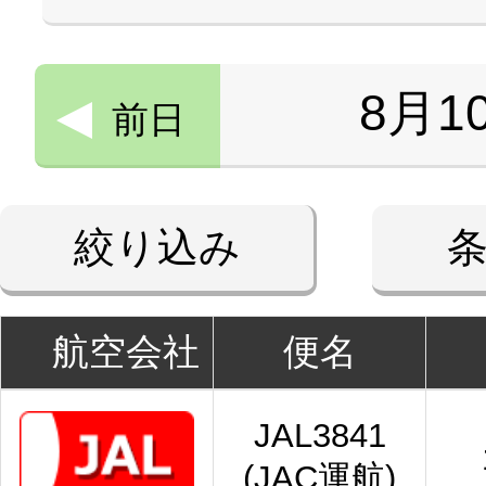
8月1
前日
絞り込み
航空会社
便名
JAL3841
(JAC運航)