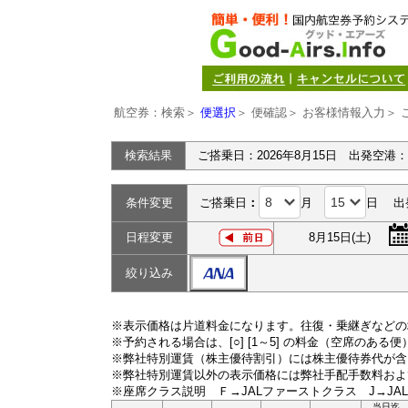
航空券：検索＞
便選択
＞ 便確認＞ お客様情報入力＞ 
検索結果
ご搭乗日：2026年8月15日 出発空港
条件変更
ご搭乗日
：
月
日 出
日程変更
8月15日(土)
絞り込み
※表示価格は片道料金になります。往復・乗継ぎなどの
※予約される場合は、[○] [1～5] の料金（空席のある
※弊社特別運賃（株主優待割引）には株主優待券代が含
※弊社特別運賃以外の表示価格には弊社手配手数料およ
※座席クラス説明 Ｆ→JALファーストクラス J→JA
当日迄