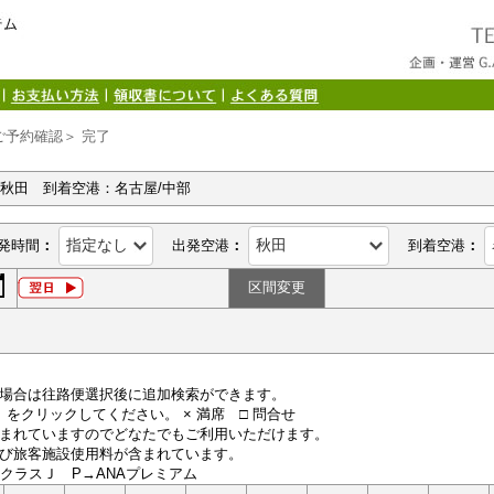
ご予約確認＞ 完了
：秋田 到着空港：名古屋/中部
発時間
：
出発空港
：
到着空港
：
区間変更
場合は往路便選択後に追加検索ができます。
便）をクリックしてください。 × 満席 □ 問合せ
まれていますのでどなたでもご利用いただけます。
び旅客施設使用料が含まれています。
LクラスＪ P→ANAプレミアム