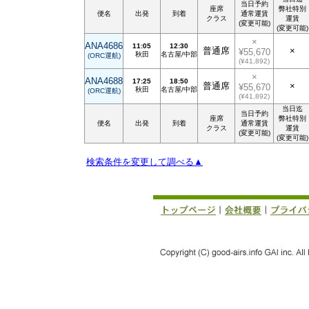
当日予約
座席
弊社特別
便名
出発
到着
通常運賃
クラス
運賃
(変更可能)
(変更可能)
×
ANA4686
11:05
12:30
普通席
×
¥55,670
秋田
名古屋/中部
(ORC運航)
(¥41,892)
×
ANA4688
17:25
18:50
普通席
×
¥55,670
秋田
名古屋/中部
(ORC運航)
(¥41,892)
当日迄
当日予約
座席
弊社特別
便名
出発
到着
通常運賃
クラス
運賃
(変更可能)
(変更可能)
検索条件を変更して調べる▲