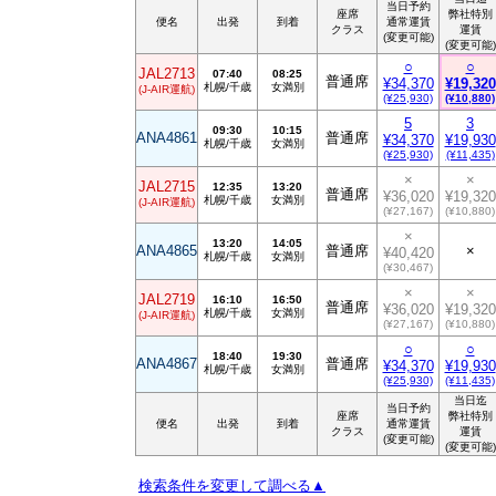
当日予約
座席
弊社特別
便名
出発
到着
通常運賃
クラス
運賃
(変更可能)
(変更可能)
○
○
JAL2713
07:40
08:25
普通席
¥34,370
¥19,320
札幌/千歳
女満別
(J-AIR運航)
(¥25,930)
(¥10,880)
5
3
09:30
10:15
ANA4861
普通席
¥34,370
¥19,930
札幌/千歳
女満別
(¥25,930)
(¥11,435)
×
×
JAL2715
12:35
13:20
普通席
¥36,020
¥19,320
札幌/千歳
女満別
(J-AIR運航)
(¥27,167)
(¥10,880)
×
13:20
14:05
ANA4865
普通席
×
¥40,420
札幌/千歳
女満別
(¥30,467)
×
×
JAL2719
16:10
16:50
普通席
¥36,020
¥19,320
札幌/千歳
女満別
(J-AIR運航)
(¥27,167)
(¥10,880)
○
○
18:40
19:30
ANA4867
普通席
¥34,370
¥19,930
札幌/千歳
女満別
(¥25,930)
(¥11,435)
当日迄
当日予約
座席
弊社特別
便名
出発
到着
通常運賃
クラス
運賃
(変更可能)
(変更可能)
検索条件を変更して調べる▲