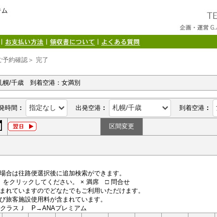
ご予約確認＞ 完了
札幌/千歳 到着空港：女満別
発時間
：
出発空港
：
到着空港
：
区間変更
場合は往路便選択後に追加検索ができます。
便）をクリックしてください。 × 満席 □ 問合せ
まれていますのでどなたでもご利用いただけます。
び旅客施設使用料が含まれています。
LクラスＪ P→ANAプレミアム