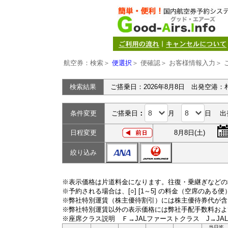
航空券：検索＞
便選択
＞ 便確認＞ お客様情報入力＞ 
検索結果
ご搭乗日：2026年8月8日 出発空港：
条件変更
ご搭乗日
：
月
日 出
日程変更
8月8日(土)
絞り込み
※表示価格は片道料金になります。往復・乗継ぎなどの
※予約される場合は、[○] [1～5] の料金（空席のある
※弊社特別運賃（株主優待割引）には株主優待券代が含
※弊社特別運賃以外の表示価格には弊社手配手数料およ
※座席クラス説明 Ｆ→JALファーストクラス J→JA
当日迄