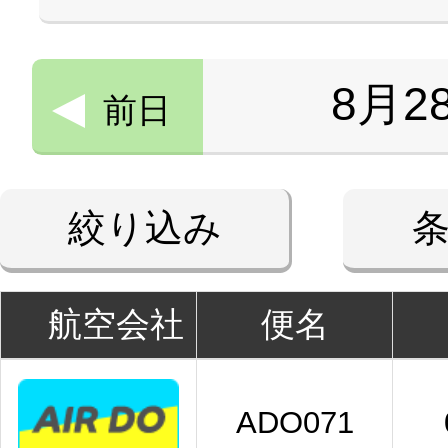
8月2
前日
絞り込み
航空会社
便名
ADO071