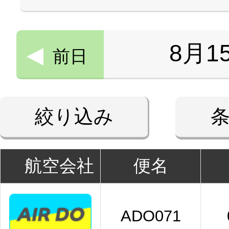
8月1
前日
絞り込み
航空会社
便名
ADO071