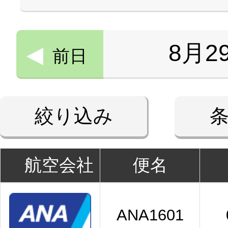
8月2
前日
絞り込み
航空会社
便名
ANA1601