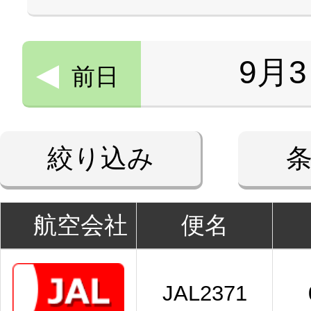
9月
前日
絞り込み
航空会社
便名
JAL2371