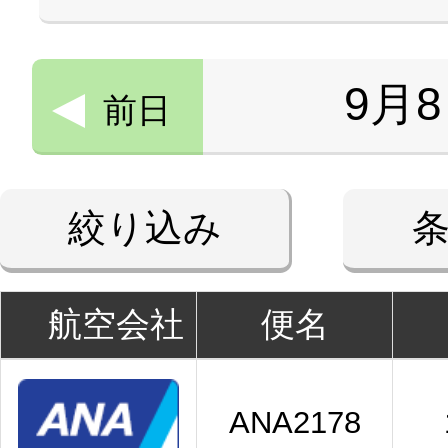
9月
前日
絞り込み
航空会社
便名
ANA2178