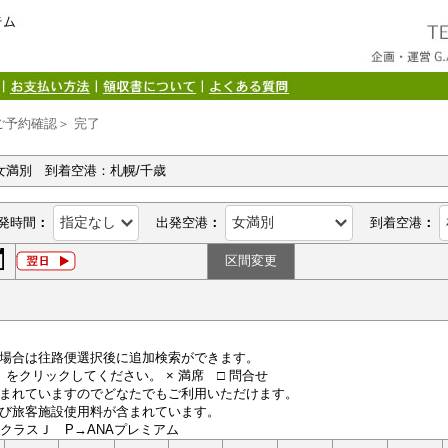
ご予約確認＞ 完了
女満別 到着空港：札幌/千歳
発時間
：
出発空港
：
到着空港
：
区間変更
場合は往路便選択後に追加検索ができます。
便）をクリックしてください。 × 満席 □ 問合せ
まれていますのでどなたでもご利用いただけます。
び旅客施設使用料が含まれています。
LクラスＪ P→ANAプレミアム