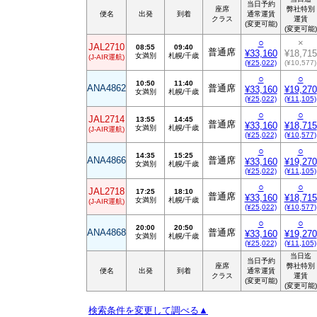
当日予約
座席
弊社特別
便名
出発
到着
通常運賃
クラス
運賃
(変更可能)
(変更可能)
○
×
JAL2710
08:55
09:40
普通席
¥33,160
¥18,715
女満別
札幌/千歳
(J-AIR運航)
(¥25,022)
(¥10,577)
○
○
10:50
11:40
ANA4862
普通席
¥33,160
¥19,270
女満別
札幌/千歳
(¥25,022)
(¥11,105)
○
○
JAL2714
13:55
14:45
普通席
¥33,160
¥18,715
女満別
札幌/千歳
(J-AIR運航)
(¥25,022)
(¥10,577)
○
○
14:35
15:25
ANA4866
普通席
¥33,160
¥19,270
女満別
札幌/千歳
(¥25,022)
(¥11,105)
○
○
JAL2718
17:25
18:10
普通席
¥33,160
¥18,715
女満別
札幌/千歳
(J-AIR運航)
(¥25,022)
(¥10,577)
○
○
20:00
20:50
ANA4868
普通席
¥33,160
¥19,270
女満別
札幌/千歳
(¥25,022)
(¥11,105)
当日迄
当日予約
座席
弊社特別
便名
出発
到着
通常運賃
クラス
運賃
(変更可能)
(変更可能)
検索条件を変更して調べる▲