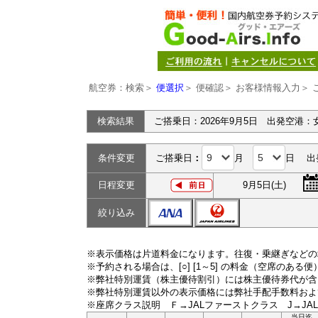
航空券：検索＞
便選択
＞ 便確認＞ お客様情報入力＞ 
検索結果
ご搭乗日：2026年9月5日 出発空港：
条件変更
ご搭乗日
：
月
日 出
日程変更
9月5日(土)
絞り込み
※表示価格は片道料金になります。往復・乗継ぎなどの
※予約される場合は、[○] [1～5] の料金（空席のある
※弊社特別運賃（株主優待割引）には株主優待券代が含
※弊社特別運賃以外の表示価格には弊社手配手数料およ
※座席クラス説明 Ｆ→JALファーストクラス J→JA
当日迄