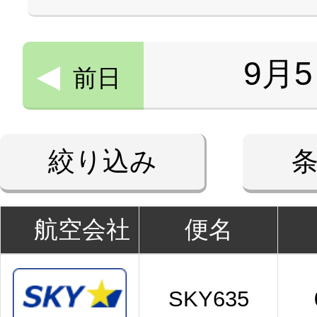
9月
前日
絞り込み
航空会社
便名
SKY635