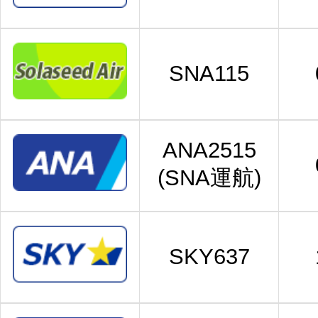
SNA115
ANA2515
(SNA運航)
SKY637