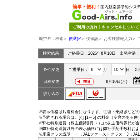
航空券：検索＞
便選択
＞ 便確認＞ お客様情報入力＞ 
検索結果
ご搭乗日：2026年8月10日 出発空港
条件変更
ご搭乗日
：
月
日 出
日程変更
8月10日(月)
絞り込み
※表示価格は片道料金になります。往復・乗継ぎなどの
※予約される場合は、[○] [1～5] の料金（空席のある
※弊社特別運賃（株主優待割引）には株主優待券代が含
※弊社特別運賃以外の表示価格には弊社手配手数料およ
※座席クラス説明 Ｆ→JALファーストクラス J→JA
当日迄