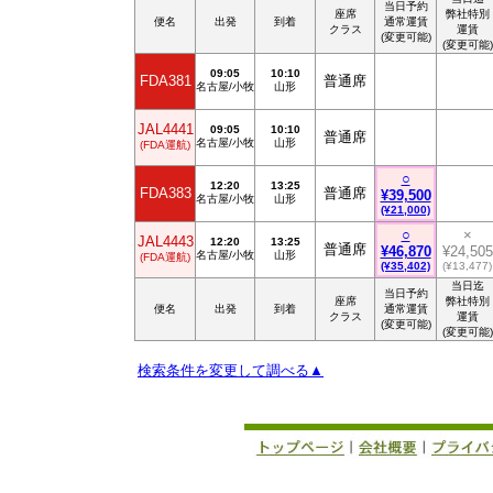
当日予約
座席
弊社特別
便名
出発
到着
通常運賃
クラス
運賃
(変更可能)
(変更可能)
09:05
10:10
FDA381
普通席
名古屋/小牧
山形
JAL4441
09:05
10:10
普通席
名古屋/小牧
山形
(FDA運航)
○
12:20
13:25
FDA383
普通席
¥39,500
名古屋/小牧
山形
(¥21,000)
○
×
JAL4443
12:20
13:25
普通席
¥46,870
¥24,505
名古屋/小牧
山形
(FDA運航)
(¥35,402)
(¥13,477)
当日迄
当日予約
座席
弊社特別
便名
出発
到着
通常運賃
クラス
運賃
(変更可能)
(変更可能)
検索条件を変更して調べる▲