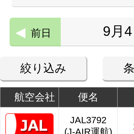
9月
前日
絞り込み
航空会社
便名
JAL3792
(J-AIR運航)