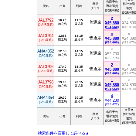
当日予約
座席
弊社特別
便名
出発
到着
通常運賃
クラス
運賃
(変更可能)
(変更可能)
2
×
JAL3792
10:20
11:15
普通席
¥45,880
¥24,890
徳之島
鹿児島
(J-AIR運航)
(¥34,660)
(¥13,670)
○
×
JAL3794
12:55
14:15
普通席
¥45,880
¥24,890
徳之島
鹿児島
(JAC運航)
(¥34,660)
(¥13,670)
×
ANA4352
12:55
14:15
普通席
¥52,700
徳之島
鹿児島
(JAC運航)
(¥39,775)
2
×
JAL3796
17:40
18:35
普通席
¥45,880
¥24,890
徳之島
鹿児島
(J-AIR運航)
(¥34,660)
(¥13,670)
1
×
JAL3798
19:00
20:15
普通席
¥45,880
¥24,890
徳之島
鹿児島
(JAC運航)
(¥34,660)
(¥13,670)
4
ANA4354
19:00
20:15
普通席
¥44,230
徳之島
鹿児島
(JAC運航)
(¥33,422)
当日迄
当日予約
座席
弊社特別
便名
出発
到着
通常運賃
クラス
運賃
(変更可能)
(変更可能)
検索条件を変更して調べる▲