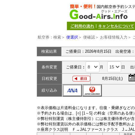
航空券：検索＞
便選択
＞ 便確認＞ お客様情報入力＞ 
検索結果
ご搭乗日：2026年8月15日 出発空港
条件変更
ご搭乗日
：
月
日 出
日程変更
8月15日(土)
絞り込み
※表示価格は片道料金になります。往復・乗継ぎなどの
※予約される場合は、[○] [1～5] の料金（空席のある
※弊社特別運賃（株主優待割引）には株主優待券代が含
※弊社特別運賃以外の表示価格には弊社手配手数料およ
※座席クラス説明 Ｆ→JALファーストクラス J→JA
当日迄