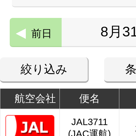
8月3
前日
絞り込み
航空会社
便名
JAL3711
(JAC運航)