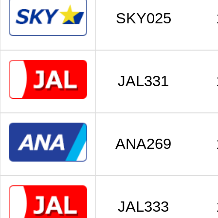
SKY025
JAL331
ANA269
JAL333