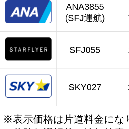
ANA3855
(SFJ運航)
SFJ055
SKY027
※表示価格は片道料金にな