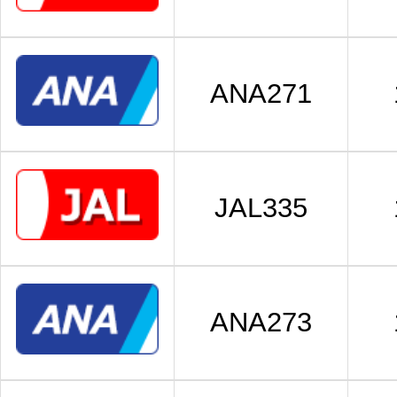
ANA271
JAL335
ANA273