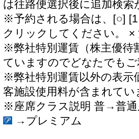
は往路便選択後に追加検索
※予約される場合は、[○] [
クリックしてください。 × 
※弊社特別運賃（株主優待
ていますのでどなたでもご
※弊社特別運賃以外の表示
客施設使用料が含まれてい
※座席クラス説明 普→普
→プレミアム