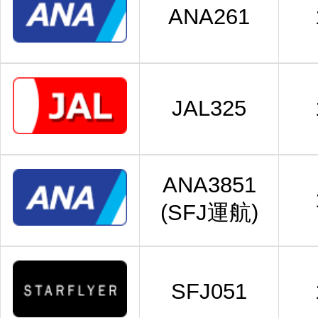
ANA261
JAL325
ANA3851
(SFJ運航)
SFJ051