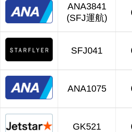
ANA3841
(SFJ運航)
SFJ041
ANA1075
GK521