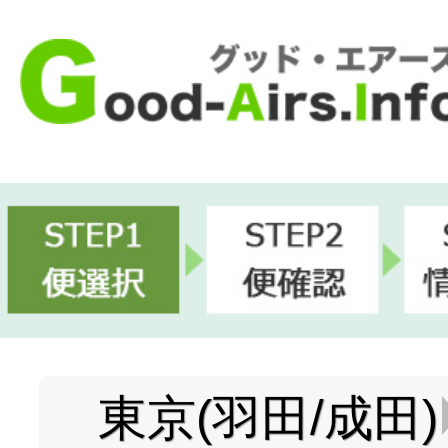
東京(羽田/成田)