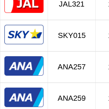
JAL321
SKY015
ANA257
ANA259