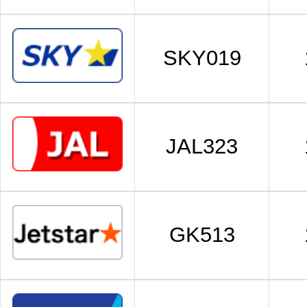
SKY019
JAL323
GK513