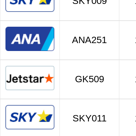
SKY009
ANA251
GK509
SKY011