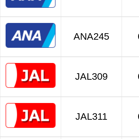
ANA245
JAL309
JAL311